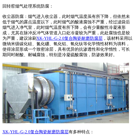
回转窑烟气处理系统防腐：
收尘器防腐：烟气进入收尘器，此时烟气温度虽有所下降，但依然未
低于烟气的露点温度以下，此时烟气的酸液腐蚀不严重，经过滤袋后
烟气进入净气室，此时烟气温度有所下降，会有少量酸性冷凝液形
成，尤其在脉冲反冲气体管道入口处冷凝较为严重，此处腐蚀也是较
为严重，建议涂刷
XK-YHL-G-2.0复合陶瓷耐磨防腐层
，该材料采用以
微纳米级碳化硅、氮化硼、氧化铝、氧化钛等化学惰性材料为填料，
使得涂层形成一个致密涂层，具有优异的抗渗透性和化学惰性，可长
期同时耐酸、耐碱腐蚀，特别是冷凝硫酸腐蚀，防渗效果好。
XK-YHL-G-2.0复合陶瓷耐磨防腐层
有多种特点：