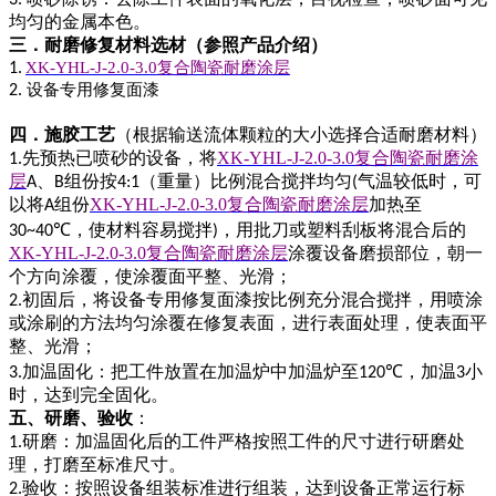
均匀的金属本色。
三．耐磨修复材料选材（参照产品介绍）
XK-YHL-J-2.0-3.0
复合陶瓷耐磨涂层
1.
设备专用修复面漆
2.
四．施胶工艺
（根据输送流体颗粒的大小选择合适耐磨材料）
先预热已喷砂的设备，将
XK-YHL-J-2.0-3.0
复合陶瓷耐磨涂
1.
层
、
组份按
（重量）比例混合搅拌均匀
气温较低时，可
A
B
4:1
(
以将
组份
XK-YHL-J-2.0-3.0
复合陶瓷耐磨涂层
加热至
A
，使材料容易搅拌
，用批刀或塑料刮板将混合后的
30~40℃
)
XK-YHL-J-2.0-3.0
复合陶瓷耐磨涂层
涂覆设备磨损部位，朝一
个方向涂覆，使涂覆面平整、光滑；
初固后，将设备专用修复面漆按比例充分混合搅拌，用喷涂
2.
或涂刷的方法均匀涂覆在修复表面，进行表面处理，使表面平
整、光滑；
加温固化：把工件放置在加温炉中加温炉至
，加温
小
3.
120℃
3
时，达到完全固化。
五、研磨、验收
：
研磨：加温固化后的工件严格按照工件的尺寸进行研磨处
1.
理，打磨至标准尺寸。
验收：按照设备组装标准进行组装，达到设备正常运行标
2.