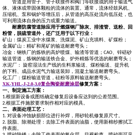
管道是用管子、管子联接件和阀门等联接成的用于输送气
体、液体或带固体颗粒的流体的装置。通常，流体经鼓风机、
压缩机、泵和锅炉等增压后，从管道的高压处流向低压处，也
可利用流体自身的压力或重力输送。
耐磨
防腐
管道除应用于燃煤
钢
厂除灰、排渣管、送粉、回
粉管，脱硫管道外，还广泛用于以下行业：
矿山：煤炭工业中水煤浆、洗煤泥、矿山充填料、矿煤粉；
金属矿山：精矿和尾矿的输送耐磨弯头；
冶金：钢铁厂的炼铁的高炉喷煤、输渣等管道；
、锌碚砂
CAO
输送管道，炼钢的输送铁合金、炉外精炼等优选的耐磨弯头；
水泥厂：
旋窑湿法生产线的生料浆输送、煤粉输送、提升机
的下料、成品水泥气力输送装卸，混凝土输送耐磨弯头。
化工厂：煤粉输送管道，硅粉等原料输送耐磨弯头。
XK-YHL-J-2.0-3.0
复合陶瓷耐磨涂层
修复方案：
一、制定施工方案：
根据新设备或图纸确定修复后设备应达到的公差范围。
1.
根据工件施胶要求制作相对应的模具。
2.
二、表面处理工艺：
对设备冲蚀缺损部位进行补焊，用砂轮机修复原尺寸。
1.
脱脂、除潮处理：去除工件表面的油脂，使用新棉纱擦拭工
2.
件表面。
喷砂除锈：去除工件表面的氧化层，目视检查，喷砂面可见
3.